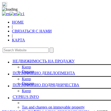
HOME
|
СВЯЗАТЬСЯ С НАМИ
|
КАРТА
НЕДВИЖИМОСТЬ НА ПРОДАЖУ
Кипр
Греция
ПОРТОФОЛИО ДЕВЕЛОПМЕНТА
Кипр
Греция
ПОРТОФОЛИО ПОДРЯДНИЧЕСТВА
Кипр
CYPRUS INFO
Tax and charges on immovable property