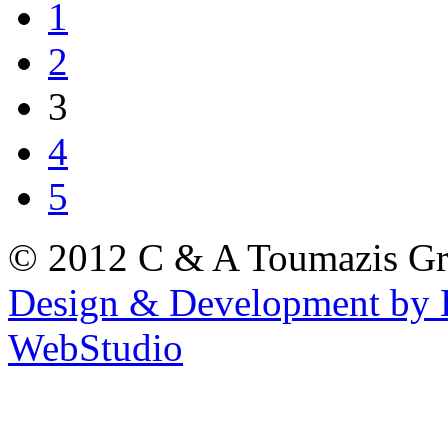
1
2
3
4
5
© 2012 C & A Toumazis G
Design & Development by 
WebStudio